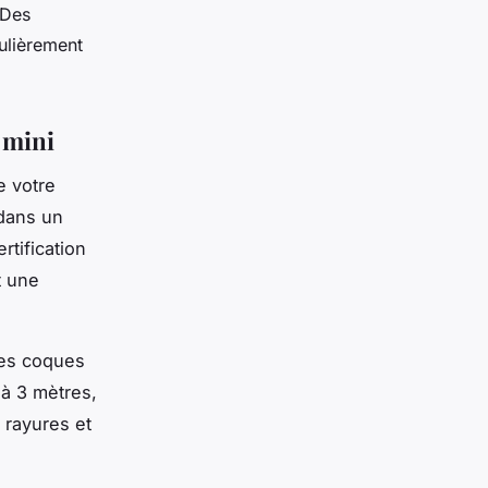
 Des
ulièrement
 mini
e votre
 dans un
rtification
t une
Les coques
'à 3 mètres,
 rayures et