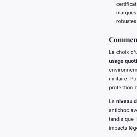
certifica
marques 
robustes
Comment 
Le choix d'
usage quot
environneme
militaire. 
protection 
Le
niveau d
antichoc av
tandis que 
impacts lég