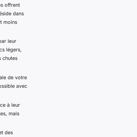
s offrent
réside dans
et moins
par leur
cs légers,
s chutes
ale de votre
ossible avec
ce à leur
tes, mais
et des