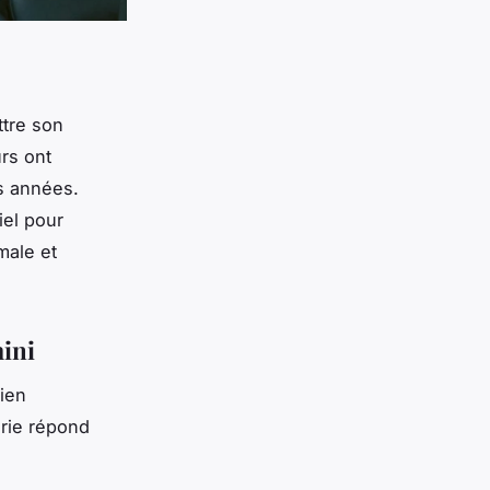
tre son
rs ont
s années.
iel pour
male et
mini
ien
orie répond