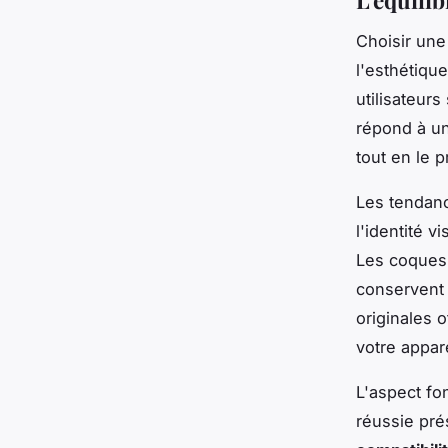
L'équilib
Choisir une
l'esthétique
utilisateurs
répond à un
tout en le 
Les tendanc
l'identité v
Les coques 
conservent l
originales 
votre appare
L'aspect fo
réussie pré