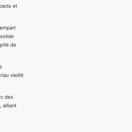
pacts et
rempart
 solide
grité de
e
au vieillit
ec des
alliant