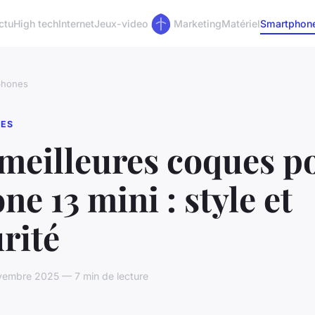
ctu
High tech
Internet
Jeux-video
Marketing
Matériel
Smartphon
phones
ES
 meilleures coques p
ne 13 mini : style et
rité
vembre 2025 — 7 min de lecture