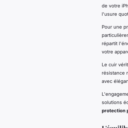
de votre iP
l'usure quo
Pour une pr
particulièr
répartit l'é
votre appare
Le cuir vér
résistance n
avec élégan
L'engageme
solutions é
protection