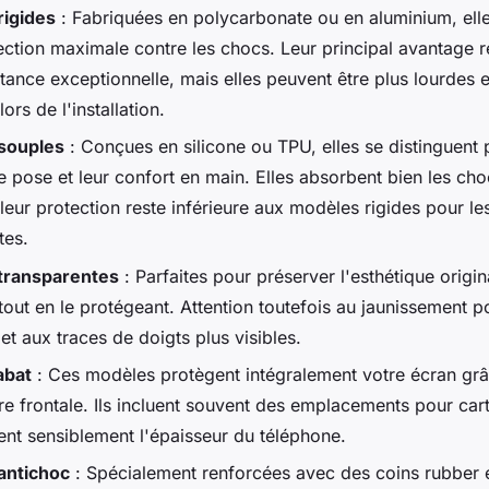
igides
: Fabriquées en polycarbonate ou en aluminium, elle
ection maximale contre les chocs. Leur principal avantage 
stance exceptionnelle, mais elles peuvent être plus lourdes 
lors de l'installation.
souples
: Conçues en silicone ou TPU, elles se distinguent 
de pose et leur confort en main. Elles absorbent bien les cho
eur protection reste inférieure aux modèles rigides pour le
tes.
transparentes
: Parfaites pour préserver l'esthétique origin
tout en le protégeant. Attention toutefois au jaunissement p
et aux traces de doigts plus visibles.
abat
: Ces modèles protègent intégralement votre écran grâ
re frontale. Ils incluent souvent des emplacements pour car
nt sensiblement l'épaisseur du téléphone.
antichoc
: Spécialement renforcées avec des coins rubber 