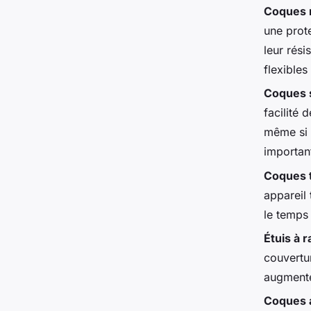
Coques r
une prot
leur rési
flexibles 
Coques 
facilité 
même si l
importan
Coques 
appareil 
le temps 
Étuis à r
couvertu
augmente
Coques 