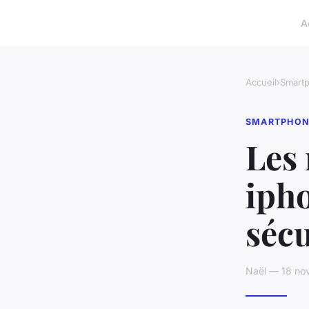
A
Accueil
›
Smart
SMARTPHON
Les
ipho
sécu
Naël — 18 no