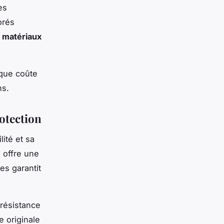
es
orés
s
matériaux
oque coûte
ns.
rotection
lité et sa
 offre une
es garantit
résistance
e originale