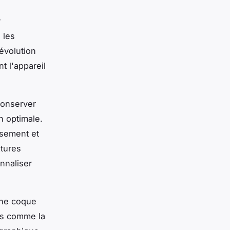
r
 les
évolution
 l'appareil
conserver
n optimale.
ssement et
xtures
nnaliser
Une coque
tés comme la