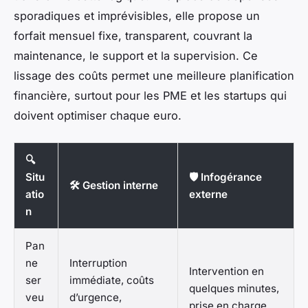
sporadiques et imprévisibles, elle propose un
forfait mensuel fixe, transparent, couvrant la
maintenance, le support et la supervision. Ce
lissage des coûts permet une meilleure planification
financière, surtout pour les PME et les startups qui
doivent optimiser chaque euro.
🔍
Situ
🛡️ Infogérance
🛠️ Gestion interne
atio
externe
n
Pan
ne
Interruption
Intervention en
ser
immédiate, coûts
quelques minutes,
veu
d’urgence,
prise en charge