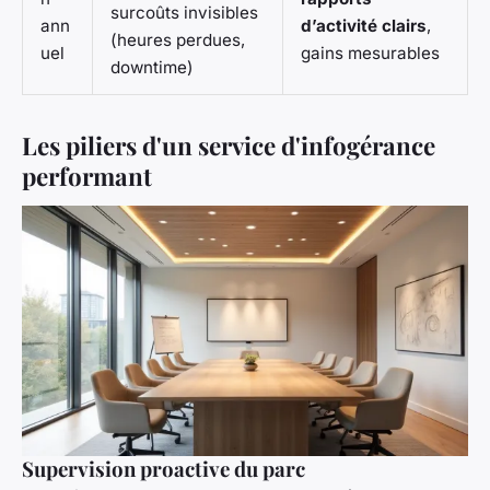
surcoûts invisibles
ann
d’activité clairs
,
(heures perdues,
uel
gains mesurables
downtime)
Les piliers d'un service d'infogérance
performant
Supervision proactive du parc