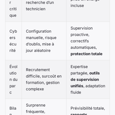
r
recherche d’un
incluse
criti
technicien
que
Supervision
Cyb
Configuration
proactive,
ers
manuelle, risque
correctifs
écu
d’oublis, mise à
automatiques,
rité
jour aléatoire
protection totale
Évol
Expertise
Recrutement
utio
partagée,
outils
difficile, surcoût en
n du
de supervision
formation, gestion
par
unifiés
, adaptation
complexe
c
fluide
Surprenne
Bila
Prévisibilité totale,
fréquente,
n
rapports